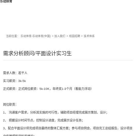
乐动体育
当前位置：
乐动体育-乐动体育(中国)
>
加入我们
>
校园招聘
>
技术体系
需求分析顾问/平面设计实习生
需求人数：若干人
实习薪资：3k-5k
正式薪资：正式岗位薪资：5k-10K，年终奖1-3个月（看能力浮动）
岗位职责：
1、 沟通客户需求，分析其实施的可行性，辅助项目经理完成展示策划、设计；
2、 把握设计时间节点，控制设计进度，完成展示设计任务；
3、配合平面设计师完成项目最终的整体汇报方案；参与项目例会，项目完工总结报告，设计项目