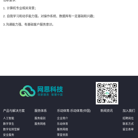
任职要求:
1. 计算机专业相关背景；
2. 自我学习和动手能力强，对操作系统、数据库有一定基础和兴趣；
3.沟通能力强、有基础客户服务意识。
产品与解决方案
服务体系
乐动体育-乐动体育(中国)
新闻资讯
加入我们
人工智能
服务级别
企业简介
招聘岗位
数字孪生
服务网络
乐动体育
联系方式
数字化转型解
服务网络
留言表单
安全服务
荣誉资质