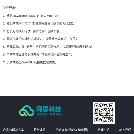
工作要求:
1. 熟悉 Javascript, CSS, HTML, Vue, Git;
2. 熟悉前端常用框架, 能独立完成设计给予的 UI 效果;
3. 有良好的代码习惯, 低级错误出现频率低;
4. 具备优秀的沟通和协调能力，能承受比较大的工作压力;
5. 自我驱动力强, 能自主学习新知识新技术, 并具有较强的自学能力;
6. 了解前端设计及后端开发, 可快速和同事对接工作;
7. 了解或熟悉 WebGL 及相关框架优先。
产品与解决方案
服务体系
乐动体育-乐动体育(中国)
新闻资讯
加入我们