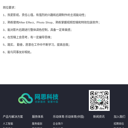
岗位要求：
1、热爱影视，责任心强，有强烈的兴趣和后期制作的主观能动性；
2、熟练使用After Effect、Photo Shop、熟练掌握视频剪辑和特效包装软件；
3、能对影片后期进行整体调色控制，具备一定审美感；
4、在剪辑上会思考，有一定编导思维；
5、踏实， 勤奋，愿意在工作中不断学习，提高自我；
6、能与同事友好相处。
产品与解决方案
服务体系
乐动体育-乐动体育(中国)
新闻资讯
加入我们
人工智能
服务级别
企业简介
招聘岗位