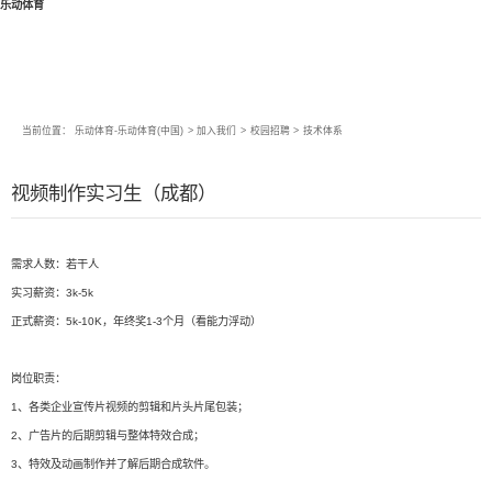
乐动体育
当前位置：
乐动体育-乐动体育(中国)
>
加入我们
>
校园招聘
>
技术体系
视频制作实习生（成都）
需求人数：若干人
实习薪资：3k-5k
正式薪资：5k-10K，年终奖1-3个月（看能力浮动）
岗位职责：
1、各类企业宣传片视频的剪辑和片头片尾包装；
2、广告片的后期剪辑与整体特效合成；
3、特效及动画制作并了解后期合成软件。