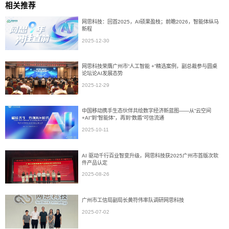
相关推荐
网思科技：回首2025，AI硕果盈枝；前瞻2026，智能体纵马
新程
2025-12-30
网思科技荣膺广州市“人工智能 +”精选案例，副总裁参与圆桌
论坛论AI发展态势
2025-12-29
中国移动携手生态伙伴共绘数字经济新蓝图——从“云空间
+AI”到“智能体”，再到“数盾”可信流通
2025-10-11
AI 驱动千行百业智变升级，网思科技获2025广州市首版次软
件产品认定
2025-08-26
广州市工信局副局长黄符伟率队调研网思科技
2025-07-02