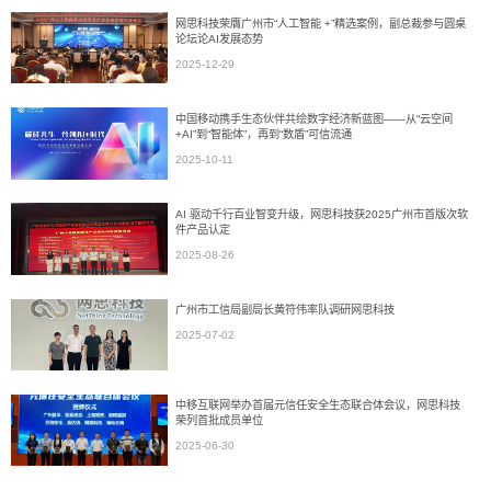
网思科技荣膺广州市“人工智能 +”精选案例，副总裁参与圆桌
论坛论AI发展态势
2025-12-29
中国移动携手生态伙伴共绘数字经济新蓝图——从“云空间
+AI”到“智能体”，再到“数盾”可信流通
2025-10-11
AI 驱动千行百业智变升级，网思科技获2025广州市首版次软
件产品认定
2025-08-26
广州市工信局副局长黄符伟率队调研网思科技
2025-07-02
中移互联网举办首届元信任安全生态联合体会议，网思科技
荣列首批成员单位
2025-06-30