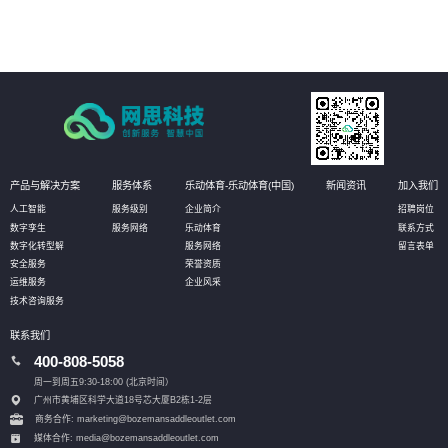
产品与解决方案
服务体系
乐动体育-乐动体育(中国)
新闻资讯
加入我们
人工智能
服务级别
企业简介
招聘岗位
数字孪生
服务网络
乐动体育
联系方式
数字化转型解
服务网络
留言表单
安全服务
荣誉资质
运维服务
企业风采
技术咨询服务
联系我们
400-808-5058
周一到周五9:30-18:00 (北京时间）
广州市黄埔区科学大道18号芯大厦B2栋1-2层
商务合作: marketing@bozemansaddleoutlet.com
媒体合作: media@bozemansaddleoutlet.com