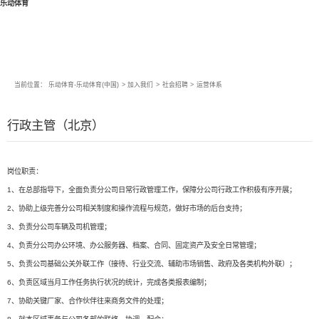
乐动体育
当前位置：
乐动体育-乐动体育(中国)
>
加入我们
>
社会招聘
>
运营体系
行政主管（北京）
岗位职责：
1、在总部指导下，全面负责分公司日常行政管理工作，保障分公司行政工作积极有序开展；
2、协助上级完善分公司相关制度和操作流程与规范，做好市场的后台支持；
3、负责分公司车辆及司机管理；
4、负责分公司办公环境、办公服务器、档案、合同、固定资产及安全日常管理；
5、负责公司基础公关外联工作（接待、行业交流、辅助市场销售、政府及各类机构外联）；
6、负责区域当月工作任务执行状况的统计，完成各类报表编制；
7、协助关键厂家、合作伙伴往来商务文件的处理；