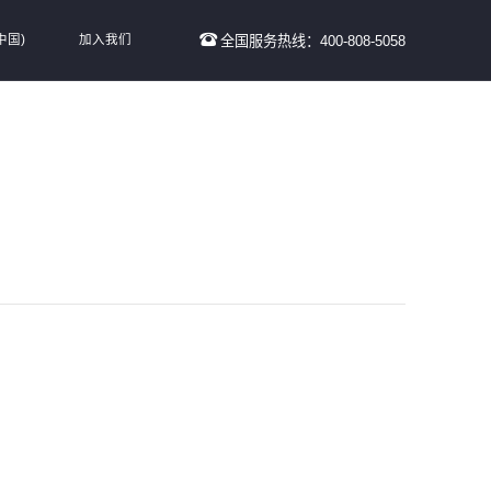
中国)
加入我们
全国服务热线：400-808-5058