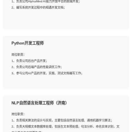
1、负责公司AlphaMind AI能力开放平台的前端开发；
3、具备良好的交流协调能力，有较强的责任感、工作积极主动；
2、编写系统开发过程中的相遇开发文档；
4、有较强的系统需求分析、文档编写能力、沟通能力；
5、具备与多团队合作的经验，良好团队协作精神；
岗位要求：
1、全日制本科及以上学历，计算机相关专业毕业，一年以上前端开发工作经验；
2、熟练掌握HTML、CSS、JavaScript等web相关技术；
Python开发工程师
3、熟悉react/vue/angular任何一种前端框架，熟悉react优先；
4、熟悉webpack配置和git操作；
岗位职责：
5、善于沟通，具有团队意识；
1、负责公司后台产品开发；
2、负责公司后端产品的性能调优工作；
3、参与公司AI产品的开发、实施、测试文档编写工作。
岗位要求:
1、计算机相关专业，本科及以上学历，2年以上后端开发经验，有过运营商项目经
NLP自然语言处理工程师（济南）
验的更佳；
2、熟练python编程语言，熟悉服务端开发流程，熟悉常见的算法和数据结构；
岗位职责：
3、熟悉数据库开发，熟悉Mysql、Oracle、MongoDb数据库应用开发其中一种；
1、负责相关算法的设计与实现，主要包括自然语言处理、通用机器学习算法；
4、熟悉Python Wed框架（Django/Flask...）代码能力优秀，熟悉编码规范和具备
2、负责大规模文本数据库处理，包括生文本预处理，句法分析，命名实体识别，文
良好的文档编写能力）；