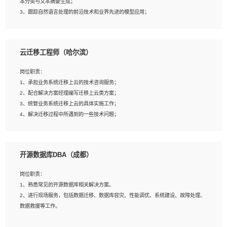
本分类与文本摘要生成；
5、沟通表达能力强，具备团队协作能力。
3、跟踪自然语言处理的前沿技术和业界先进的模型应用；
4、负责问答系统的搭建和知识图谱的建立；
云迁移工程师（哈尔滨）
岗位要求：
1、1年及以上自然语言处理方向研究或工作经验，统招本科及以上学历；
岗位职责：
2、熟悉tensorflow，keras，pytorch等常规深度学习框架，快速根据客户需求实现
1、承担业务系统迁移上云的技术咨询服务；
有效的模型；
2、配合解决方案经理编写迁移上云类方案；
3、熟悉掌握至少一种编程语言，如：Python，Java；
3、统管业务系统迁移上云的具体实施工作；
4、 熟悉NLP相关算法与实现；
4、解决迁移过程中所遇到的一些技术问题；
5、至少有一次及以上问答系统的项目实践，熟悉问答系统全流程开发者优先；
6、有较强的问题分析和处理能力，良好的团队合作意识；
7、 参与过相关竞赛或科研项目者优先。
岗位要求：
开源数据库DBA（成都）
1、专科及以上学历，三年以上工作经验，计算机等相关专业；
2、具备常见业务系统资源评估、部署优化和故障排查的能力；
岗位职责：
3、熟悉常见操作系统、存储、网络、 IO 等相关原理；
1、熟悉常见的开源数据库相关解决方案。
4、具有迁移工具实操经验，具备P2V、V2V迁移能力；
2、进行现场服务，包括数据迁移、数据库容灾、性能调优、系统建设、故障处理、
5、熟练华为、VMware虚拟化、云计算及云存储技术；
数据救援等工作。
6、熟悉主流数据库、应用服务器、中间件部署架构和运维方法；
7、具备资源池迁移、应用及数据迁移、异构数据迁移相关经验；