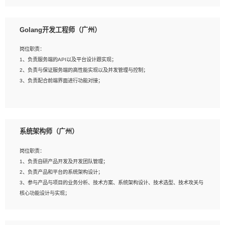
8、具有HCIE/H3CIE/VMware/阿里云等云计算方向认证者优先；
岗位要求：
1、本科以上相关专业毕业，拥有三年以上相关数据工作经验经验。
Golang开发工程师（广州）
2、熟悉PostgreSQL、redis、MongoDB、ElasticSearch等开源数据库运维管理，
拥有开发经验优先。
岗位职责：
3、熟悉Oracle、MySQL、SQLServer中一种或多种优先。
1、负责服务端的API以及平台设计跟实现；
4、熟悉Hadoop、HBASE、Spark等大数据平台优先。
2、负责与保证服务端的高性能实现以及并发管理与控制；
5、熟悉linux或任意一种unix操作系统，如有较强操作系统侧工作经验者优先。
3、负责配合前端界面进行功能对接；
6、具备丰富的项目实施经验，较强的自我学习能力。
7、责任心强，为人友好，沟通能力强，具有良好的团队意识。
岗位要求：
1、本科及以上学历，计算机相关专业；
系统架构师（广州）
2、1年以上Golang开发工作经验，能独立完成相应项目开发；
3、基础扎实、熟悉数据结构与算法，熟悉多线程、多进程、IO复用等并发编程思维
岗位职责：
与实现，熟悉常用开源框架及设计模式；
1、负责自研产品开发及开发团队管理；
4、熟悉Golang、连接池、消息队列等组件使用、熟悉后端开发、测试、调试流程
2、负责产品和平台的系统架构设计；
跟工具使用；
3、参与产品与项目的业务分析、技术方案、系统架构设计、技术选型、技术攻关与
5、对技术有激情，喜欢钻研，能快速接受和掌握新技术，学习能力和工作责任心
核心功能设计与实现；
强，良好的沟通表达能力和团队协作能力。
4、根据业务及技术发展，做前瞻性的技术分析、研究及应用；
5、根据业务架构设计与业务需求，上接业务设计下接系统设计，编写系统概要设
计，指导技术骨干进行系统详细设计。