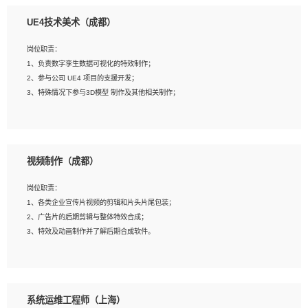
1、全日制本科相关专业，具有相关开发经验?年以上；
UE4技术美术（成都）
2、熟练掌握 Unity3D 程序开发，精通 C# 语言开发；
3、具有大量插件的使用调试经历，开发测试过 UWP 端程序者优先；
岗位职责：
4、有良好的沟通能力和团队合作意识；
1、负责数字孪生数据可视化的特效制作；
5、开发过 HoloLens 程序者优先。
2、参与公司 UE4 项目的支援开发；
3、特殊情况下参与3D模型 制作及其他相关制作；
岗位要求：
1、全日制本科以上学历，美术、动画相关专业毕业，具有相关效果制作经验2年以
视频制作（成都）
上；
2、熟练掌握 Particle 或 Niagara 制作特效模块；
岗位职责：
3、想象力丰富, 有一定的艺术审美深度；
1、各类企业宣传片视频的剪辑和片头片尾包装；
4、有良好的场景特效搭建功底；
2、广告片的后期剪辑与整体特效合成；
5、熟悉 3Ds Max 或者 Maya；
3、特效及动画制作并了解后期合成软件。
6、有良好的沟通能力和团队合作意识；
7、参与过建筑结构表现相关项目者优先
岗位要求：
1、热爱影视，责任心强，有强烈的兴趣和后期制作的主观能动性；
系统运维工程师（上海）
2、熟练使用After Effect、Photo Shop、熟练掌握视频剪辑和特效包装软件；