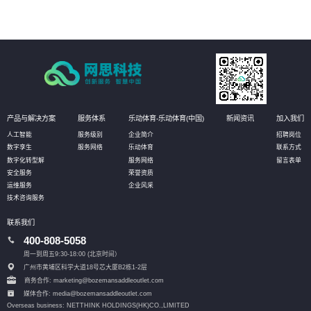
产品与解决方案
服务体系
乐动体育-乐动体育(中国)
新闻资讯
加入我们
人工智能
服务级别
企业简介
招聘岗位
数字孪生
服务网络
乐动体育
联系方式
数字化转型解
服务网络
留言表单
安全服务
荣誉资质
运维服务
企业风采
技术咨询服务
联系我们
400-808-5058
周一到周五9:30-18:00 (北京时间）
广州市黄埔区科学大道18号芯大厦B2栋1-2层
商务合作: marketing@bozemansaddleoutlet.com
媒体合作: media@bozemansaddleoutlet.com
Overseas business: NETTHINK HOLDINGS(HK)CO.,LIMITED