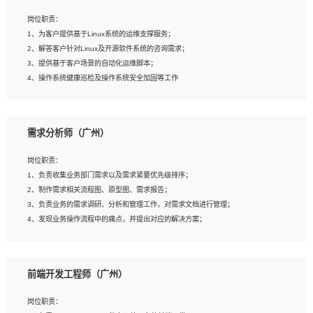
3、能对影片后期进行整体调色控制，具备一定审美感；
岗位职责：
4、在剪辑上会思考，有一定编导思维；
1、为客户提供基于Linux系统的运维支撑服务；
5、踏实， 勤奋，愿意在工作中不断学习，提高自我；
2、解答客户针对Linux及开源软件系统的咨询需求；
6、能与同事友好相处。
3、提供基于客户场景的自动化运维脚本；
4、操作系统健康巡检及操作系统安全加固等工作
岗位要求：
需求分析师（广州）
1、全日制本科计算机相关专业毕业，3年以上相关工作经验；
2、精通linux操作系统的运行维护，具有故障处理的能力
岗位职责：
3、熟练使用脚本语言，shell/python任一种，熟练使用Ansible
1、负责收集业务部门需求以及需求紧要优先级排序；
4、熟悉linux常见服务、中间件的基本原理、部署以及故障处理，如：Mysql、
2、制作需求相关流程图、原型图、需求报告；
Apache、Nginx、Zabbix、Kafka等
3、负责业务的需求调研、分析和管理工作，对需求文档进行管理；
5、熟悉主流虚拟化技术，如：VMware、KVM
4、发现业务操作流程中的痛点，并提出对应的解决方案；
6、具备网络方面的基础知识，熟悉常见的网络协议，如TCP/IP，转发原理，路由优
5、完成其他上级领导交予的任务和工作。
先级等
7、了解容器技术，熟悉docker或podman
8、有良好的文档编写能力和沟通能力，有RHCE证书优先
前端开发工程师（广州）
岗位要求：
1、本科以上学历，一年以上需求分析相关经验者优先；
岗位职责：
2、熟悉产品及需求规划工具，如:Axure、Xmind、MS Project等；