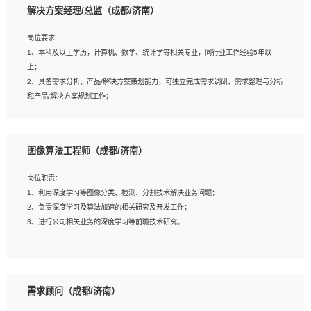
解决方案经理/总监（成都/济南）
岗位要求
岗位要求：
1、本科及以上学历，计算机、数学、统计学等相关专业，同行业工作经验5年以
1、全日制统招本科及以上学历，计算机相关专业毕业，5年以上开发工作经验；
上；
2、具有扎实的java编程功底和良好的编码习惯，有分布式、多线程及高并发系统开
2、具备需求分析、产品/解决方案策划能力，可独立完成需求调研、需求整理与分析
发经验和性能调优经验尤佳；熟悉JVM调优；掌握基础中间件、基础架构方案和云
和产品/解决方案规划工作；
平台、云产品功能特性，熟练使用相关平台的功能和了解其背后实现机制；
3、逻辑缜密，对用户产品/解决方案体验敏感，对数据敏感，有产品/解决方案意
3、精通主流开发框架经验，精通一门主流开发语言；熟悉主流开源框架源码；
识，有主见，以数据为驱动，以结果为导向；
4、具有一定的大中型项目参与经验，有中间件、基础组件和框架的研发经验，具备
4、具有丰富的AI产品/解决方案解决方案经验，能够针对客户的需求，快速响应输出
研发管理流程建设经验；
图像算法工程师（成都/济南）
相关的解决方案，包括视频分析、图像识别、NLP、OCR、机器学习等；
5、熟悉Spring、Mybatis等开源框架和常用apache组件,熟悉Web服务端开发的各
5、具备AI技术背景，掌握TensorFlow、PyTorch、Spark MLlib、SK-Learn等常见
种常用框架和技术Springboot、Shiro、springcloud等；熟悉Linux常用命令和了解
岗位职责：
AI算法框架，对人脸识别、目标检测、图像识别、OCR、NLP等AI算法有深刻理
常用脚本语言，较丰富的线上系统运维经验，复杂问题排查思路清晰。
1、利用深度学习等图像分类、检测、分割技术解决业务问题；
解。具有AI平台级产品/解决方案从业经验者优先。具有大数据技术背景者优先；
2、负责深度学习及算法加速的相关研究及开发工作；
6、具备良好的客户意识与沟通能力，善于学习思考、创新与团队协作，认真负责、
3、进行公司相关业务的深度学习等前瞻技术研究。
执行力与抗压力强。
岗位要求：
1、统招本科以上学历，图形图像、计算机或数学相关专业；
需求顾问（成都/济南）
2、2年以上图像处理开发经验，熟悉python和spark开发；
3、熟练使用TensorFlow、Theano、Keras 及 Caffe 任意一种主流深度学习框架搭