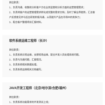
岗位职责：
建深度学习系统环境；
1、负责沟通、收集和分析客户方在业务监管和分析方面的运营管理需求；
4、熟悉OPENCV、HALCON等常用图像处理软件，熟练进行图像处理；
2、负责将客户的运营管理需求转化成完整的需求文档；及时了解业界趋势，汇总客
5、熟悉主流的分类算法、聚类算法和关联分析算法原理，能熟练使用神经网络算法
户反馈意见并与后台研发积极沟通，从而提升产品在市场中的竞争力；
的进行业务建模；
3、配合客户整理项目汇报材料。
6、对OCR领域有深入的研究，熟悉模型调参，压缩和整型化方法；
7、熟悉mysql、oracle、MongoDB、redis等其中一种数据库使用。
岗位要求：
软件系统运维工程师（长沙）
1、3年以上运营或解决方案的工作经验。
2、具备良好的逻辑能力、沟通能力和文字处理能力，能够从海量数据中发现关键特
岗位职责：
征，可独立提出完整的优化方案,并推动方案执行达成结果；熟练使用PPT、
1、负责系统日常运维，支撑现场运维，配合开发人员处理系统问题。
WORD、EXCEL等办公软件；
2、负责与沟通问题，汇报情况。
3、深入理解公司各项AI产品和技术信息；具有较强的文档编写能力，能独立撰写
3、负责系统相关数据处理。
PPT、方案建议书等，面试时需携带个人制作的专业PPT文件进行展示。
4、负责系统运维相关文档编写。
5、负责现场对接客户，沟通事项。
JAVA开发工程师（北京/哈尔滨/合肥/福州）
岗位要求：
1、计算机相关专业本科以上学历，1年以上软件系统运维经验。
岗位职责：
2、精通linux命令。
1、负责系统功能需求的开发测试上线；
3、熟悉oracle、mysql 数据库。