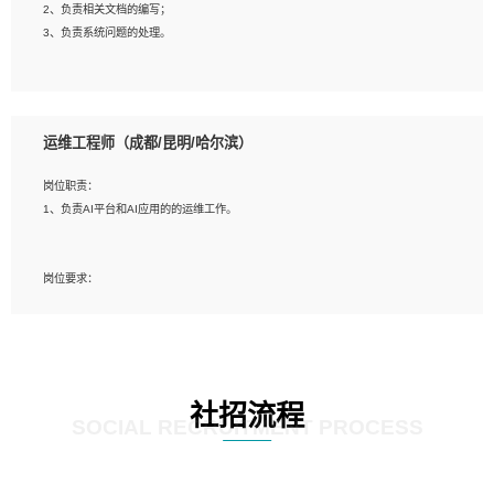
2、负责相关文档的编写；
4、善于沟通，具有良好的团队合作精神和协作能力。
3、负责系统问题的处理。
5、必须有实际的生产环境系统维护经验。
6、有中国移动安全态势系统相关项目经验优先考虑。
岗位要求：
1、精通java编程，熟悉vue和jsp编程；
运维工程师（成都/昆明/哈尔滨）
2、熟悉linux命令；
3、熟练使用springmvc、springcloud、webservice等框架进行开发；
岗位职责：
4、熟练使用oracle、mysql进行开发；
1、负责AI平台和AI应用的的运维工作。
5、熟悉流程开发如使用activiti；
6、计算机相关专业本科以上学历，3年以上开发工作经验。
岗位要求：
1、计算机相关专业，大专以上学历，2年以上开发运维工作经验；
2、必须具备的能力：有丰富的运维开发和K8S运维经验；熟悉K8S、Git、docker
等相关工具使用；熟练掌握Linux环境下的Shell语言 ；工作责任感强、具有良好的
沟通能力、服务意识；
3、掌握Linux环境下的Python编程语言；
社招流程
4、掌握DevOps思想、方法和流程。Jenkins工具使用；
SOCIAL RECRUITMENT PROCESS
5、掌握常见中间件配置与优化，如mysql、nginx等；
6、掌握服务器的维护，熟悉linux系统的常用操作；
7、掌握和第三方系统API接口的维护操作，和安全漏洞扫描的修复工作。