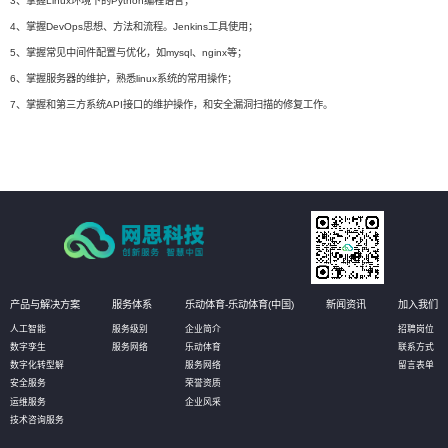
3、掌握Linux环境下的Python编程语言；
4、掌握DevOps思想、方法和流程。Jenkins工具使用；
5、掌握常见中间件配置与优化，如mysql、nginx等；
6、掌握服务器的维护，熟悉linux系统的常用操作；
7、掌握和第三方系统API接口的维护操作，和安全漏洞扫描的修复工作。
产品与解决方案
服务体系
乐动体育-乐动体育(中国)
新闻资讯
加入我们
人工智能
服务级别
企业简介
招聘岗位
数字孪生
服务网络
乐动体育
联系方式
数字化转型解
服务网络
留言表单
安全服务
荣誉资质
运维服务
企业风采
技术咨询服务