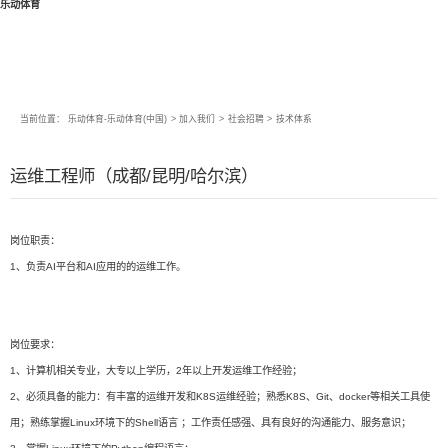
乐动体育
当前位置：
乐动体育-乐动体育(中国)
>
加入我们
>
社会招聘
>
技术体系
运维工程师（成都/昆明/哈尔滨）
岗位职责：
1、负责AI平台和AI应用的的运维工作。
岗位要求：
1、计算机相关专业，大专以上学历，2年以上开发运维工作经验；
2、必须具备的能力：有丰富的运维开发和K8S运维经验；熟悉K8S、Git、docker等相关工具使
用；熟练掌握Linux环境下的Shell语言 ；工作责任感强、具有良好的沟通能力、服务意识；