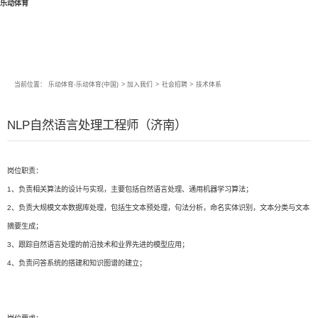
乐动体育
当前位置：
乐动体育-乐动体育(中国)
>
加入我们
>
社会招聘
>
技术体系
NLP自然语言处理工程师（济南）
岗位职责：
1、负责相关算法的设计与实现，主要包括自然语言处理、通用机器学习算法；
2、负责大规模文本数据库处理，包括生文本预处理，句法分析，命名实体识别，文本分类与文本
摘要生成；
3、跟踪自然语言处理的前沿技术和业界先进的模型应用；
4、负责问答系统的搭建和知识图谱的建立；