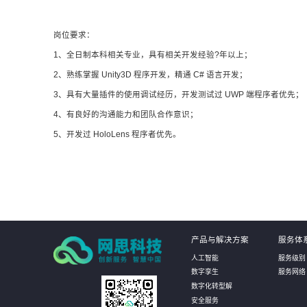
岗位要求：
1、全日制本科相关专业，具有相关开发经验?年以上；
2、熟练掌握 Unity3D 程序开发，精通 C# 语言开发；
3、具有大量插件的使用调试经历，开发测试过 UWP 端程序者优先；
4、有良好的沟通能力和团队合作意识；
5、开发过 HoloLens 程序者优先。
产品与解决方案
服务体
人工智能
服务级别
数字孪生
服务网络
数字化转型解
安全服务