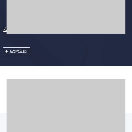
应急响应服务
应急响应服务