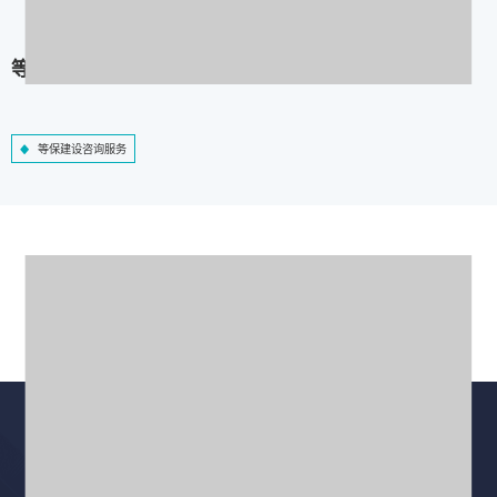
等保建设咨询服务
等保建设咨询服务