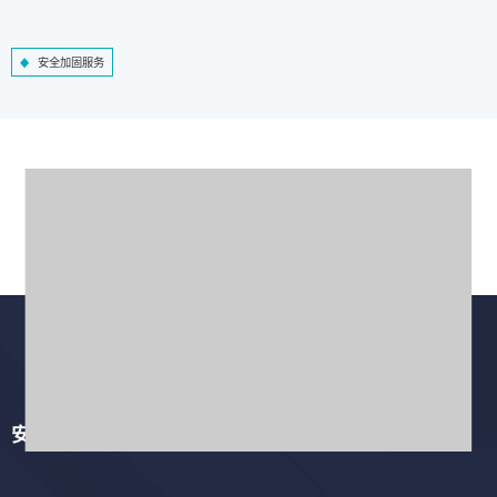
安全加固服务
安全培训服务