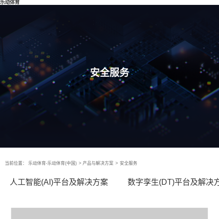
乐动体育
安全服务
当前位置：
乐动体育-乐动体育(中国)
>
产品与解决方案
>
安全服务
人工智能(AI)平台及解决方案
数字孪生(DT)平台及解决