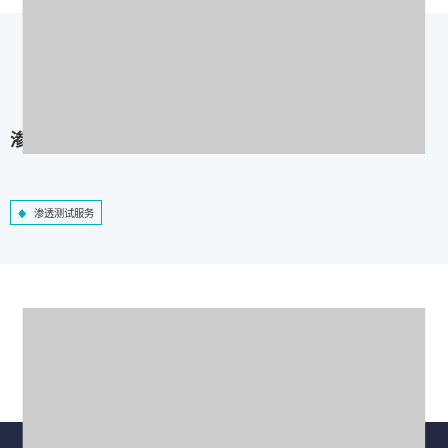
渗透测试服务
渗透测试服务