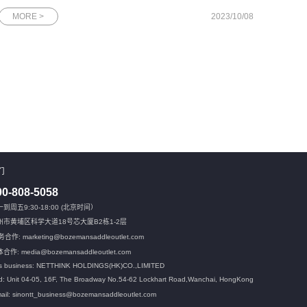
了磅礴创新力量，加速了信息产业的演进升级，本届大会中国移
MORE >
2023/10/08
动将携手数百位世界500强企业、国内外知名企业董事长、CEO
齐聚广州，共
们
00-808-5058
到周五9:30-18:00 (北京时间）
州市黄埔区科学大道18号芯大厦B2栋1-2层
合作: marketing@bozemansaddleoutlet.com
合作: media@bozemansaddleoutlet.com
s business: NETTHINK HOLDINGS(HK)CO.,LIMITED
: Unit 04-05, 16F, The Broadway No.54-62 Lockhart Road,
Wanchai, HongKong
ail: sinontt_business@bozemansaddleoutlet.com