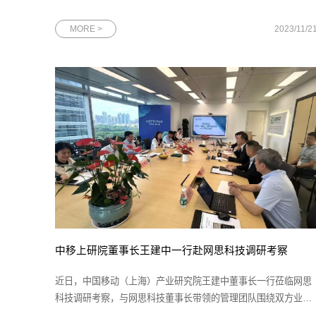
方面的综合实力，从759家参选企业中脱颖而出，荣获“首届广州
百家新锐企业”称号。作为网思科技集团旗下聚焦信息安全赛道的
MORE >
2023/11/2
成员企业，星云博创获此殊荣，充分体现了广州政府对星云博创
技术价值与发展潜力
中移上研院董事长王建中一行赴网思科技调研考察
近日，中国移动（上海）产业研究院王建中董事长一行莅临网思
科技调研考察，与网思科技董事长带领的管理团队围绕双方业务
深度合作和产业发展等方面进行全面热烈的交流。中移上研院领