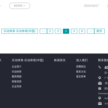
提供一个近距离体验5G+行业场景应用生态的机会。图为网思科
9
MORE >
2023/10/17
技展台全景一直以来，网思科技致力于推动各行各业数字化的高
速发展，服务于通信、制
乐动体育-乐动体育(中国)
···
2
3
4
5
6
···
尾页
系
乐动体育-乐动体育(中国)
新闻资讯
加入我们
联系我
企业简介
招聘岗位
4
乐动体育
联系方式
周一
服务网络
留言表单
广
荣誉资质
商务
企业风采
媒体
Oversea
Add
Em