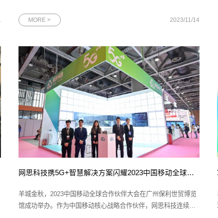
向量搜索》的演讲报告，并参与向量数据库技术探索专题圆桌讨
论。（一）大会信息：2023 SACC中国系统架构师大会是由
1
MORE >
2023/11/14
IT168、ChinaUnix和ITPUB联合主办，以“数字转型 架构演进”为
主题的技术盛会。大
网思科技携5G+智慧解决方案闪耀2023中国移动全球合作伙伴大会
羊城金秋，2023中国移动全球合作伙伴大会在广州保利世贸博览
馆成功举办。作为中国移动核心战略合作伙伴，网思科技连续五
年参展大会，携旗下最新行业应用解决方案精彩亮相，为与会者