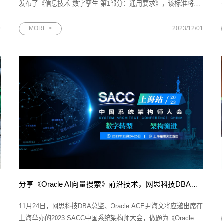
发布了《信息技术 数字孪生 第1部分：通用要求》，该标准将于
2024年6月1日起正式实施。网思科技作为起草单位之一，深度参
技
与此项标准的制定，与安世亚太、腾讯云和阿里巴巴等企业共同
9
MORE >
2023/12/01
填补数字孪生国家标准体系的空白。图为468项推荐性国家标准公
告文件在一众行业技
分享《Oracle AI向量搜索》前沿技术，网思科技DBA总监尹海文将出席SACC大会！
11月24日，网思科技DBA总监、Oracle ACE尹海文将应邀出席在
上海举办的2023 SACC中国系统架构师大会，做题为《Oracle AI