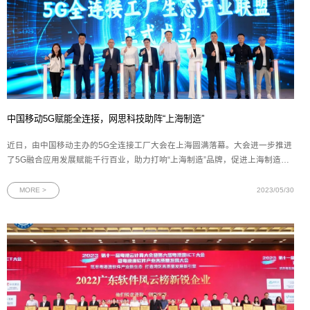
中国移动5G赋能全连接，网思科技助阵“上海制造”
近日，由中国移动主办的5G全连接工厂大会在上海圆满落幕。大会进一步推进
了5G融合应用发展赋能千行百业，助力打响“上海制造”品牌，促进上海制造业
数字化、网络化、智能化转型的加速发展。作为上海移动智慧工厂方案的合作
伙伴，网思科技副总裁肖君应邀出席大会，并参与5G全连接工厂生态产业联盟
MORE >
2023/05/30
签约仪式。图为5G全连