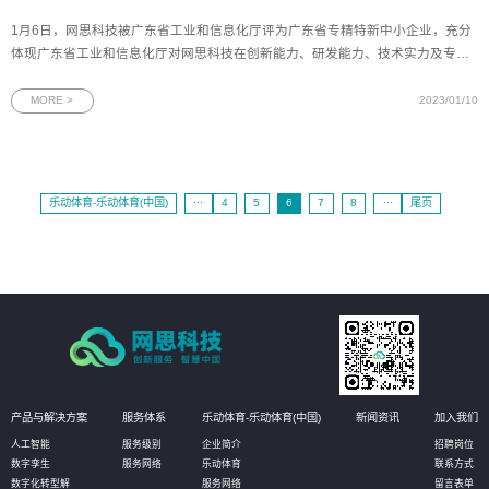
1月6日，网思科技被广东省工业和信息化厅评为广东省专精特新中小企业，充分
体现广东省工业和信息化厅对网思科技在创新能力、研发能力、技术实力及专业
化程度等方面的高度认可。图为网思科技通过2022年专精特新中小企业公示2022
年6月，工业和信息化部印发了《优质中小企业梯度培育管理暂行办法》，聚焦创
MORE >
2023/01/10
新型中小企业、省级专
乐动体育-乐动体育(中国)
···
4
5
6
7
8
···
尾页
产品与解决方案
服务体系
乐动体育-乐动体育(中国)
新闻资讯
加入我们
人工智能
服务级别
企业简介
招聘岗位
数字孪生
服务网络
乐动体育
联系方式
数字化转型解
服务网络
留言表单