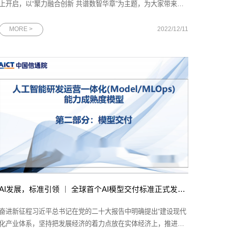
上开启，以“聚力融合创新 共谱数智华章”为主题，为大家带来一
场极具科技性、前瞻性、创新性的数智盛会。中国移动全球合作
伙伴大会是中国移动携手产业链伙伴共同举办的通信行业年度盛
MORE >
2022/12/11
会，自2013年起，已成功举办9届，搭建了生态产业链各方沟通
合作的
AI发展，标准引领 ｜ 全球首个AI模型交付标准正式发布，填补国内外空白
奋进新征程习近平总书记在党的二十大报告中明确提出“建设现代
化产业体系，坚持把发展经济的着力点放在实体经济上，推进新