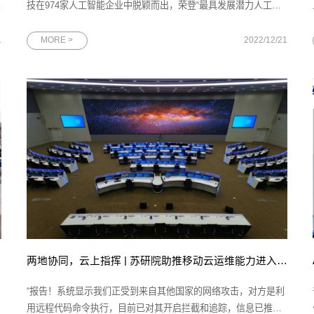
技在974家人工智能企业中脱颖而出，荣登“最具发展潜力人工智
端
能企业榜”，与其他优秀的人工智能企业一同“智启新动能 数造新
优势”。图为榜单发布主视觉海报（转自南方Plus新闻）据悉，该
1
MORE >
2022/12/21
评选活动是在广州市科学技术局、广州市科技进步基金会及广州
产业投资控股
两地协同，云上指挥 | 苏研院助推移动云运维能力进入第一阵营
“报告！系统显示我们正受到来自其他国家的网络攻击，对方是利
用远程代码命令执行，目前已对其开启拦截和追踪，信息已推送