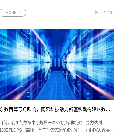
型工业化，加快建设制造强国、质量强国、航天强国、交通强
国、网络强国、数字中国。”人工智能作为数字中国建设的一个重
MORE >
2022/11/01
要组成部分，国家一直以来都在持续加大对其技术的攻关力度，
各行各业已将AI工程
东数西算号角吹响，网思科技助力新疆移动构建以数字孪生为技术基座的新一代智慧数据中心
目前，我国的数据中心规模已达500万标准机架，算力达到
130EFLOPS（每秒一万三千亿亿次浮点运算）。由国家发改委启
动的“东数西算”工程，更是强调综合性的资源优化和共享，通过基