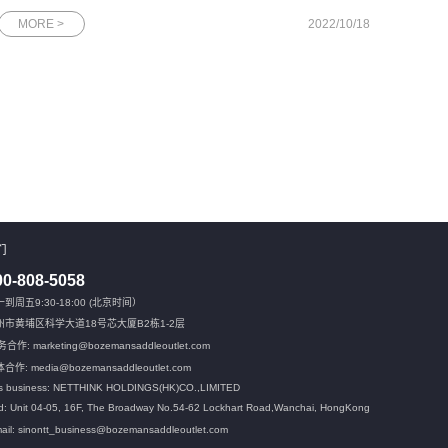
础设施的部署和其它技术准备，加快西部转型发展，拉平中西部
MORE >
2022/10/18
发展差距。近日，网思科技携手中国移动通信集团新疆有限公
司，在“2022年基于数字孪
们
00-808-5058
到周五9:30-18:00 (北京时间）
州市黄埔区科学大道18号芯大厦B2栋1-2层
合作: marketing@bozemansaddleoutlet.com
合作: media@bozemansaddleoutlet.com
s business: NETTHINK HOLDINGS(HK)CO.,LIMITED
: Unit 04-05, 16F, The Broadway No.54-62 Lockhart Road,
Wanchai, HongKong
ail: sinontt_business@bozemansaddleoutlet.com