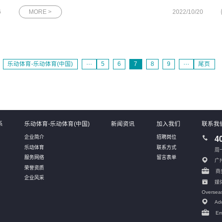
名
库、应用服务与中间件、大规模计算与分析PaaS产品，以及包括
6
MORE >
2022/10/20
通过开放云市场引入的合作伙伴海量优质应用在内的千款SaaS应
用。产品体系产品覆盖弹性
乐动体育-乐动体育(中国)
···
5
6
7
8
9
···
尾页
系
乐动体育-乐动体育(中国)
新闻资讯
加入我们
联系我
企业简介
招聘岗位
4
乐动体育
联系方式
周一
服务网络
留言表单
广
荣誉资质
商务
企业风采
媒体
Oversea
Add
Em