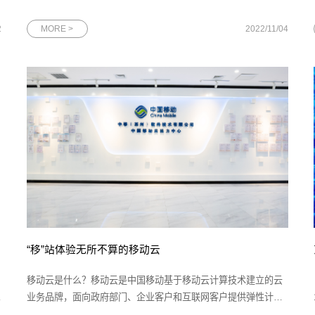
术
至大屏幕。”“收到！马上将信息同步到网安应急作战室。”实时的
数据、简短的对话、迅速的响应是移动云监控调度指挥中心的常
2
MORE >
2022/11/04
见场景。移动云监控调度指挥中心（全文简称“监控指挥中心”）已
在江苏省苏
“移”站体验无所不算的移动云
移动云是什么？移动云是中国移动基于移动云计算技术建立的云
动
业务品牌，面向政府部门、企业客户和互联网客户提供弹性计
算、存储、云网一体、云安全、云监控等基础设施产品，数据