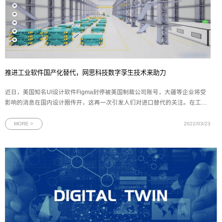
推进工业软件国产化替代，网思科技数字孪生技术来助力
近日，美国知名UI设计软件Figma封停被美国制裁公司账号，大疆等企业将受
影响的消息在国内设计圈传开，这再一次引发人们对进口替代的关注。在工业
领域，工业软件的“卡脖子”问题是我国工业高质量发展的阿喀琉斯之踵。以数
字孪生应用为抓手，将人工智能技术与工业软件相结合，通过数据科学优化机
MORE >
2022/03/23
理模型精度和性能，或许是实现