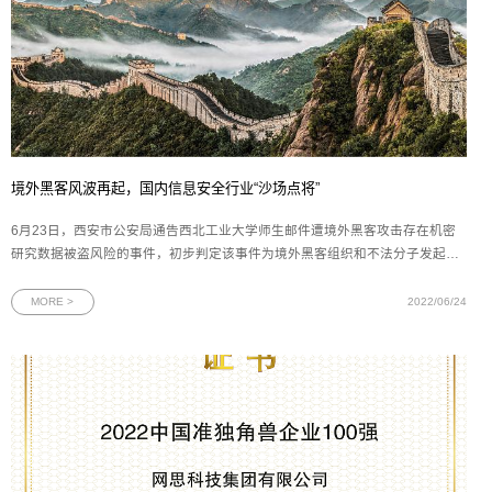
境外黑客风波再起，国内信息安全行业“沙场点将”
6月23日，西安市公安局通告西北工业大学师生邮件遭境外黑客攻击存在机密
研究数据被盗风险的事件，初步判定该事件为境外黑客组织和不法分子发起的
网络攻击行为。由此可见，对数据掌控、利用以及保护的能力，已成为衡量国
家之间竞争力的核心要素。为提升国家数据安全保障能力，全面维护国家主
MORE >
2022/06/24
权、安全和发展