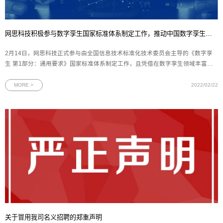
网思科技积极参与数字孪生国家标准体系制定工作，推动中国数字孪生规范化发展
2月14日，网思科技正式参与由全国信息技术标准化技术委员会主导的《数字孪
生 第1部分：通用要求》国家标准体系制定工作，且凭借在数字孪生领域丰富的
应用经验，承担了该标准第五章节“功能要求”部分的编写任务。随着“探索建设数
字孪生城市”写入了国家“十四五”规划纲要，数字孪生领域已广泛应用于各类场
MORE >
2022/02/22
景，正被赋予愈多
关于冒用我司名义招聘的郑重声明