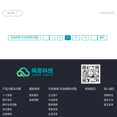
MORE >
2022/01/26
乐动体育-乐动体育(中国)
···
7
8
9
10
11
···
尾页
产品与解决方案
服务体系
乐动体育-乐动体育(中国)
新闻资讯
加入我们
人工智能
服务级别
企业简介
招聘岗位
数字孪生
服务网络
乐动体育
联系方式
数字化转型解
服务网络
留言表单
安全服务
荣誉资质
运维服务
企业风采