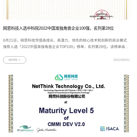
网思科技入选中科院2022中国准独角兽企业100强，名列第28位
6月21日，网思科技凭借高成长、高潜力、领先的核心技术和创新的商业模式
强势入选「2022中国准独角兽企业TOP100」榜单，名列第28位。该榜单由中
国科学院《互联网周刊》联合德本咨询、eNet研究院共同发布，此次共同入选
榜单的还包括中储智运、云徙科技、南芯半导体等拥有国资委、阿里、腾讯、
MORE >
2022/06/21
红杉背景的知名企业。此次登