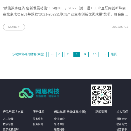
“赋能数字经济 创新发展动能”！6月30日，2022（第三届）工业互联网创新峰会
在北京成功召开并颁发“2021-2022互联网产业生态创新优秀成果”奖项，峰会由工
业和信息化部直属的赛迪网及《数字经济》杂志联合举办。网思科技总裁吴俊先
生作为工业互联网行业领军人物，以其前瞻性的思维及积极创新、勇于开拓的精
MORE >
2022/07/01
神荣获“2
乐动体育-乐动体育(中国)
···
6
7
8
9
10
···
尾页
产品与解决方案
服务体系
乐动体育-乐动体育(中国)
新闻资讯
加入我们
人工智能
服务级别
企业简介
招聘岗位
数字孪生
服务网络
乐动体育
联系方式
数字化转型解
服务网络
留言表单