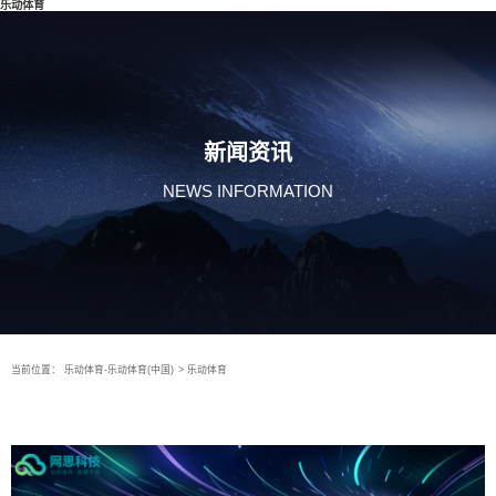
乐动体育
新闻资讯
NEWS INFORMATION
当前位置：
乐动体育-乐动体育(中国)
>
乐动体育