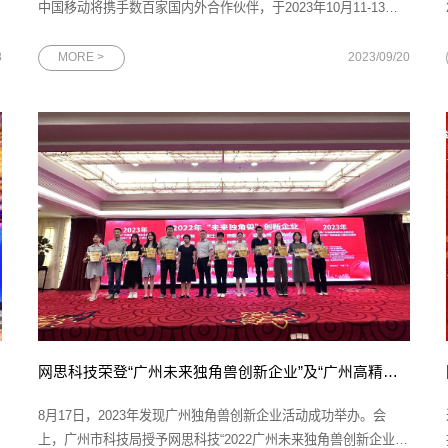
中国移动将携手数百家国内外合作伙伴，于2023年10月11-13日
在中国广州保利世贸博览馆召开第11届中国移动全球合作伙伴大
会。作为中国移动的重要合作伙伴，网思科技再次应邀参与中国
8
MORE >
2023/09/20
移动这场规格最高、覆盖面最广的年度盛会。届时，网思科技将
展示人工智能和数
网思科技荣登“广州未来独角兽创新企业”及“广州高精尖企业”双政府榜单
8月17日，2023年发现广州独角兽创新企业活动成功举办。会
上，广州市科技局授予网思科技“2022广州未来独角兽创新企业”