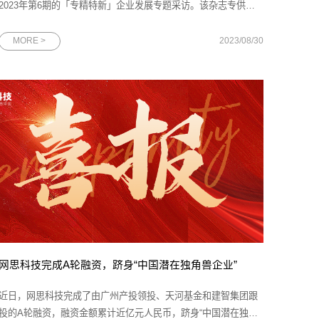
2023年第6期的「专精特新」企业发展专题采访。该杂志专供广
州市委、市政府、市职能部门以及广州市工商联近2000家执委企
业阅示，致力于为政府提供决策参考。通过该杂志的报道，有效
MORE >
2023/08/30
提升了网思科技在广州政府中的影响力。本文首发于《新穗商》
策划|
网思科技完成A轮融资，跻身“中国潜在独角兽企业”
近日，网思科技完成了由广州产投领投、天河基金和建智集团跟
投的A轮融资，融资金额累计近亿元人民币，跻身“中国潜在独角