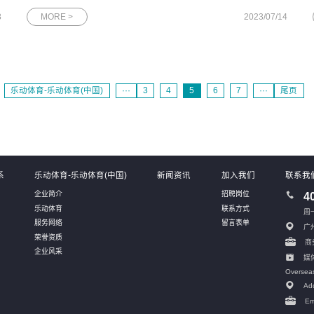
年度工作会议出席人员合照董事长王欢先生对上半年的工作进行
8
MORE >
2023/07/14
了全面复盘和总结，对各项目、各版块取得的成果给予了充分的
肯定，并围绕下半年的目
乐动体育-乐动体育(中国)
···
3
4
5
6
7
···
尾页
系
乐动体育-乐动体育(中国)
新闻资讯
加入我们
联系我
企业简介
招聘岗位
4
乐动体育
联系方式
周一
服务网络
留言表单
广
荣誉资质
商务
企业风采
媒体
Oversea
Add
Em