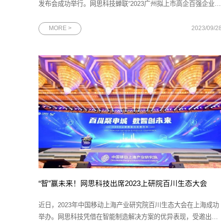
发布会成功举行。网思科技蝉联“2023广州拟上市高企百强企业”
荣誉称号，总裁吴俊先生代表网思科技与产投资本等投资机构签
署投资协议。图为2023广州拟上市高企百强榜单发布会现场作为
MORE >
2023/09/2
广州的杰出企业代表，网思科技的发展历程与广州的快速发展紧
密相连。在广州优质营
“智”赢未来！网思科技出席2023上研院百川生态大会
近日，2023年中国移动上海产业研究院百川生态大会在上海成功
举办。网思科技凭借在智能制造解决方案的优异表现，受邀出席