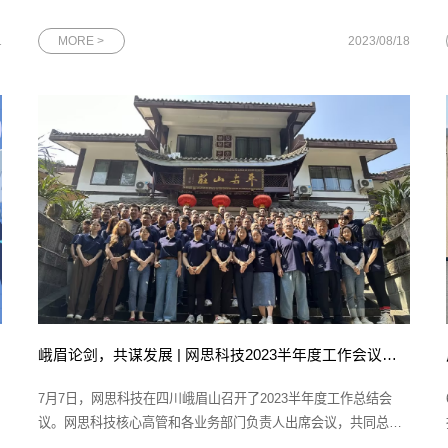
和“2022广州高精尖企业”两项殊荣。图为网思科技“未来独角兽”创
新企业及“高精尖”企业两项证书在由广州市科技局指导、广州市科
1
MORE >
2023/08/18
统
技创新企业协会主办的评选活动中，网思科技再次入选“未来独角
兽”
峨眉论剑，共谋发展 | 网思科技2023半年度工作会议圆满落幕
7月7日，网思科技在四川峨眉山召开了2023半年度工作总结会
议。网思科技核心高管和各业务部门负责人出席会议，共同总结
上半年的成绩，并规划下半年的各项重点工作。图为网思科技半