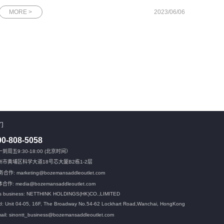
网思科技管理层合影会上，网思科技副总黄朝晖介绍了公司的经
MORE >
2023/06/06
营情况、产品及解决方案的示范案例、荣誉资质、发明技术专利
和未来发展规
们
00-808-5058
到周五9:30-18:00 (北京时间）
州市黄埔区科学大道18号芯大厦B2栋1-2层
合作: marketing@bozemansaddleoutlet.com
合作: media@bozemansaddleoutlet.com
s business: NETTHINK HOLDINGS(HK)CO.,LIMITED
: Unit 04-05, 16F, The Broadway No.54-62 Lockhart Road,
Wanchai, HongKong
ail: sinontt_business@bozemansaddleoutlet.com